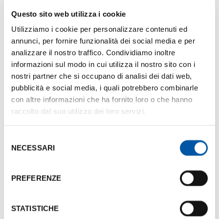
propri colleghi
Questo sito web utilizza i cookie
Utilizziamo i cookie per personalizzare contenuti ed
Supporto del
Bologna Convention Bureau
annunci, per fornire funzionalità dei social media e per
analizzare il nostro traffico. Condividiamo inoltre
Il ruolo del Bologna Convention Bureau è quello di
informazioni sul modo in cui utilizza il nostro sito con i
fornire – a titolo gratuito - un supporto concreto
nostri partner che si occupano di analisi dei dati web,
mettendo a disposizione degli Ambassador
pubblicità e social media, i quali potrebbero combinarle
professionalità e strumenti che li aiutino nel
con altre informazioni che ha fornito loro o che hanno
raccolto dal suo utilizzo dei loro servizi.
percorso di candidatura per l’acquisizione di un
evento. BCB assicura:
Selezione
preparazione del documento di candidatura
NECESSARI
del
consenso
messa a disposizione degli strumenti di
PREFERENZE
comunicazione necessari per promuovere e far
conoscere la città
STATISTICHE