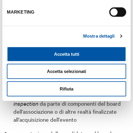
individuazione degli spazi e dei servizi
necessari
MARKETING
coinvolgimento dei fornitori locali più qualificati
Mostra dettagli
supporto nella pianificazione del budget e nella
ricerca dei partner
Accetta tutti
attivazione delle relazioni istituzionali locali
Accetta selezionati
assistenza organizzativa durante la
progettazione e la realizzazione dell’evento
Rifiuta
supporto economico nell’organizzazione di
site
inspection
da parte di componenti del board
dell’associazione o di altre realtà finalizzate
all’acquisizione dell’evento