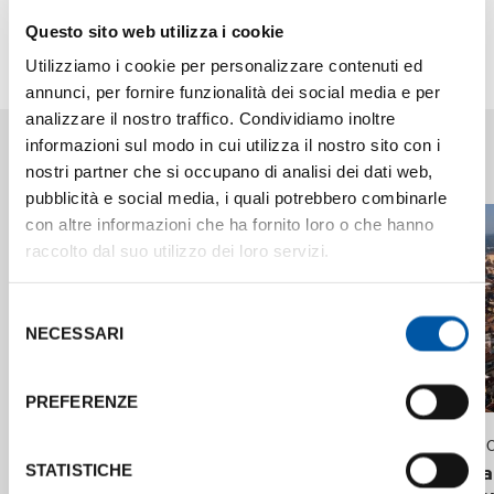
Visita il sito
internazionali.
Questo sito web utilizza i cookie
Grazie al loro prestigio e alla rete di rapporti
Utilizziamo i cookie per personalizzare contenuti ed
annunci, per fornire funzionalità dei social media e per
nazionali e internazionali, queste personalità
analizzare il nostro traffico. Condividiamo inoltre
possono farsi portavoce del valore della
Articoli in evidenza
informazioni sul modo in cui utilizza il nostro sito con i
destinazione e influenzare le decisioni nella scelta
nostri partner che si occupano di analisi dei dati web,
di Bologna per eventi di rilievo, diventando così
pubblicità e social media, i quali potrebbero combinarle
davvero “Ambasciatori” del territorio e
con altre informazioni che ha fornito loro o che hanno
contribuendo a migliorare la visibilità della
raccolto dal suo utilizzo dei loro servizi.
destinazione ed il suo sviluppo scientifico, culturale
ed economico.
Selezione
NECESSARI
del
Il
7 febbraio
alle ore 18 presso l’
Oratorio di San
consenso
Filippo Neri
di Bologna si è tenuta la seconda
PREFERENZE
edizione del progetto
Bologna Ambassador
,
durante la quale sono stati premiate le quattordici
29 GIUGNO 2026
19 MAGGIO
L'Università di Bologna al primo posto
Bologna
STATISTICHE
personalità che si sono aggiudicate questo