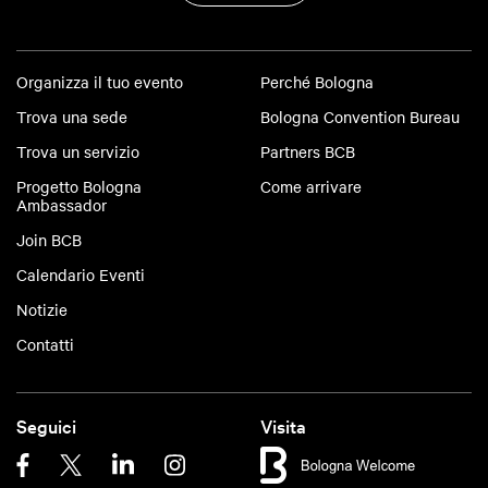
1.
Pietro Antonioli
Qualifica:
Organizza il tuo evento
Perché Bologna
Primo Ricercatore presso l'Istituto Nazionale di
Trova una sede
Bologna Convention Bureau
Fisica Nucleare, sezione di Bologna
Trova un servizio
Partners BCB
Promotore dell’evento: 6th Large Hadron Collider
Progetto Bologna
Come arrivare
Ambassador
Physics Conference - LHCP 2018
Join BCB
2.
Adalberto Biasiotti
Calendario Eventi
Notizie
Qualifica:
Membro del Consiglio Nazionale ERSI in qualità di
Contatti
referente del capitolo Enti e Istituzioni
Promotore dell’evento: 27th ELF Locksmiths
Seguici
Visita
Convention 2019