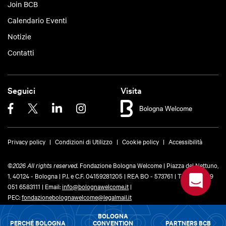
Join BCB
Calendario Eventi
Notizie
Contatti
Seguici
Visita
Privacy policy
Condizioni di Utilizzo
Cookie policy
Accessibilità
©
2026 All rights reserved.
Fondazione Bologna Welcome | Piazza del Nettuno,
1, 40124 - Bologna | P.I. e C.F. 04159281205 | REA BO - 573761 |
Telefono
+39
051 6583111
| Email:
info@bolognawelcome.it
|
PEC:
fondazionebolognawelcome@legalmail.it
BOLOGNA
PERCHÉ BOLOGNA
CONVENTION
PARTNERS BCB