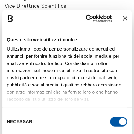
Vice Direttrice Scientifica
per
International Meeting on Mitochondrial
Pathology - EUROMIT 2023
Questo sito web utilizza i cookie
5. Maria Cristina Matteucci
Professoressa Associata in Psicologia dello
Utilizziamo i cookie per personalizzare contenuti ed
annunci, per fornire funzionalità dei social media e per
Sviluppo e dell’Educazione, Dipar-timento di
analizzare il nostro traffico. Condividiamo inoltre
Scienze dell’Educazione, Alma Mater Studiorum –
informazioni sul modo in cui utilizza il nostro sito con i
Università di Bologna
nostri partner che si occupano di analisi dei dati web,
pubblicità e social media, i quali potrebbero combinarle
per
44th annual conference of the International
con altre informazioni che ha fornito loro o che hanno
School Psychology Association - ISPA
raccolto dal suo utilizzo dei loro servizi.
6. Maurizio Canavari
Selezione
Professore Ordinario di Economia ed Estimo
NECESSARI
del
Rurale, Dipartimento di Scienze e Tec-nologie
consenso