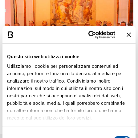
riconoscimento è promosso dal
Comune di
Bologna
, su iniziativa del
Bologna Convention
Bureau
.
Grazie al loro prestigio e alla rete di rapporti
nazionali e internazionali, le personalità premiate
possono farsi portavoce del valore della
Questo sito web utilizza i cookie
destinazione e influenzare le decisioni nella scelta
Utilizziamo i cookie per personalizzare contenuti ed
di Bologna per eventi di rilievo, diventando così
annunci, per fornire funzionalità dei social media e per
davvero “
Ambasciatori
” ed “
Ambasciatrici
” del
analizzare il nostro traffico. Condividiamo inoltre
territorio e contribuendo a migliorare la
visibilità
informazioni sul modo in cui utilizza il nostro sito con i
della destinazione
e il suo
sviluppo scientifico,
+19
nostri partner che si occupano di analisi dei dati web,
culturale ed economico
.
pubblicità e social media, i quali potrebbero combinarle
A supporto degli Ambasciatori della città il Bologna
con altre informazioni che ha fornito loro o che hanno
Convention Bureau offre a titolo gratuito servizi
raccolto dal suo utilizzo dei loro servizi.
concreti per il successo dell’evento, come ad
esempio la preparazione della documentazione di
Selezione