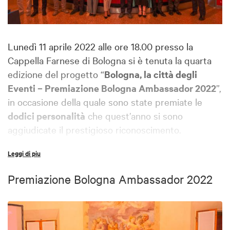
Lunedì 11 aprile 2022 alle ore 18.00 presso la
Cappella Farnese di Bologna si è tenuta la quarta
edizione del progetto “
Bologna, la città degli
Eventi – Premiazione Bologna Ambassador 2022
”,
in occasione della quale sono state premiate le
dodici personalità
che quest’anno si sono
aggiudicate il prestigioso riconoscimento.
Giunta alla quarta edizione, l’iniziativa si rivolge a
Leggi di piu
personalità autorevoli del
mondo accademico,
Premiazione Bologna Ambassador 2022
medico, scientifico, professionale,
imprenditoriale e istituzionale della città
,
interessate a candidare Bologna come sede di un
futuro evento congressuale o di altra tipologia. Il