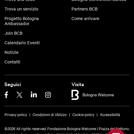
l’obiettivo di stimolare l’organizzazione di congressi
Trova un servizio
Partners BCB
ed eventi nella destinazione, coinvolgendo gli
Progetto Bologna
Come arrivare
operatori territoriali altamente qualificati.
Ambassador
Join BCB
Giovanni Trombetti
, Presidente di Bologna
Calendario Eventi
Welcome ha dato il benvenuto e durante la
Notizie
cerimonia sono intervenuti
Matteo Lepore
, Sindaco
di Bologna,
Simona Tondelli
, Prorettrice vicaria
Contatti
dell’Alma Mater Studiorum - Università di Bologna,
Mattia Santori
, Presidente Territorio Turistico
Seguici
Visita
Bologna-Modena,
Gianpiero Calzolari
, Presidente
di BolognaFiere, Prof.
Silvia Cagnone
,
Professoressa associata, Dipartimento di Scienze
Statistiche, Alma Mater Studiorum - Università di
Privacy policy
Condizioni di Utilizzo
Cookie policy
Accessibilità
Bologna.
©
2026 All rights reserved.
Fondazione Bologna Welcome | Piazza del Nettuno,