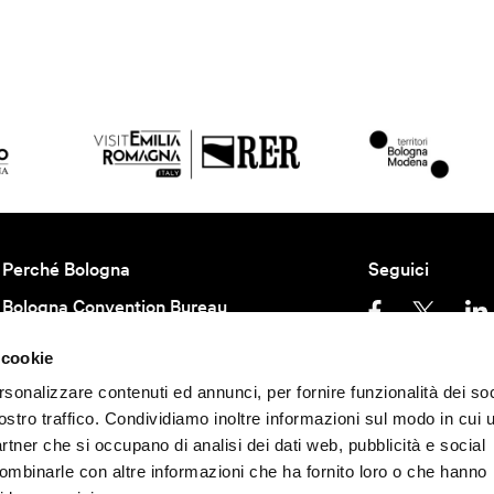
Perché Bologna
Seguici
Bologna Convention Bureau
Partners BCB
 cookie
Come arrivare
Privacy policy
Con
rsonalizzare contenuti ed annunci, per fornire funzionalità dei soc
ostro traffico. Condividiamo inoltre informazioni sul modo in cui u
Teniamoci in contatto
partner che si occupano di analisi dei dati web, pubblicità e social
©
2026 All rights rese
Iscriviti alla newsletter per essere aggiornato
combinarle con altre informazioni che ha fornito loro o che hanno
40124 - Bologna | P.I