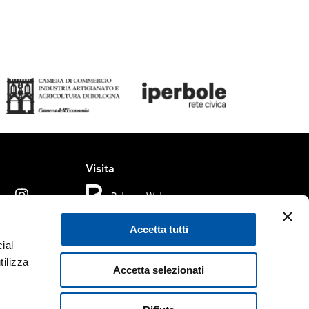
Visita
Accetta tutti
dizioni di Utilizzo
Cookie policy
Accessibilità
ial
tilizza
Accetta selezionati
rved.
Fondazione Bologna Welcome | Piazza del Nettuno, 1,
. e C.F. 04159281205 | REA BO - 573761 |
Telefono
+39 051