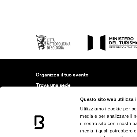
Organizza il tuo evento
Trova una sede
Trova un servizio
Questo sito web utilizza i
Progetto Bologna Ambassador
Utilizziamo i cookie per pe
Join BCB
media e per analizzare il n
il nostro sito con i nostri 
Calendario Eventi
media, i quali potrebbero 
Notizie