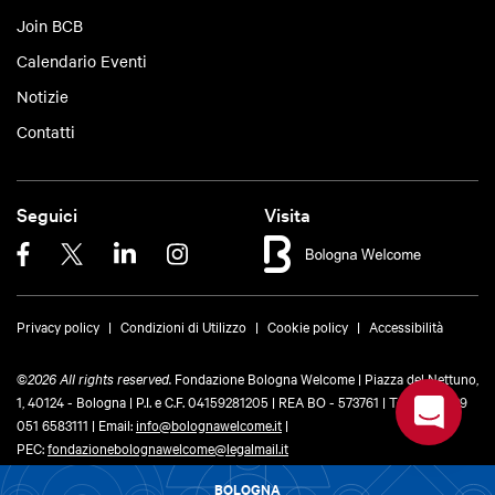
Join BCB
Calendario Eventi
Notizie
Contatti
Seguici
Visita
Privacy policy
Condizioni di Utilizzo
Cookie policy
Accessibilità
©
2026 All rights reserved.
Fondazione Bologna Welcome | Piazza del Nettuno,
1, 40124 - Bologna | P.I. e C.F. 04159281205 | REA BO - 573761 |
Telefono
+39
051 6583111
| Email:
info@bolognawelcome.it
|
PEC:
fondazionebolognawelcome@legalmail.it
BOLOGNA