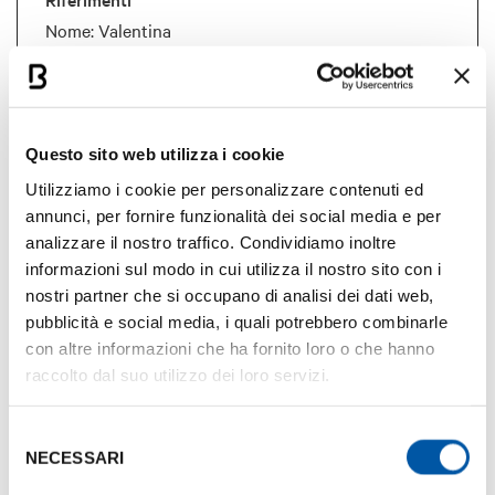
Nome: Valentina
Cognome: Montanari
Telefono:
+39 393 9054862
v.montanari@momedaeventi.com
Questo sito web utilizza i cookie
Utilizziamo i cookie per personalizzare contenuti ed
Documenti
annunci, per fornire funzionalità dei social media e per
analizzare il nostro traffico. Condividiamo inoltre
Scheda Presentazione Momeda Eventi
informazioni sul modo in cui utilizza il nostro sito con i
nostri partner che si occupano di analisi dei dati web,
Dimensione:
493.58 Kb
pubblicità e social media, i quali potrebbero combinarle
con altre informazioni che ha fornito loro o che hanno
Servizi
raccolto dal suo utilizzo dei loro servizi.
Organizzazione eventi
Realizzazione di format aziendali
Selezione
Segreteria organizzativa, assistenza logistica,
NECESSARI
del
allestimenti
consenso