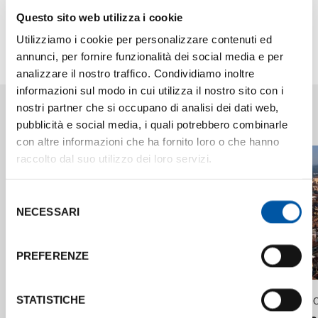
1996 originario di Castel de' Britti, al suo debutto
Questo sito web utilizza i cookie
nel Giro d'Italia.
Utilizziamo i cookie per personalizzare contenuti ed
annunci, per fornire funzionalità dei social media e per
analizzare il nostro traffico. Condividiamo inoltre
informazioni sul modo in cui utilizza il nostro sito con i
Articoli in evidenza
nostri partner che si occupano di analisi dei dati web,
pubblicità e social media, i quali potrebbero combinarle
con altre informazioni che ha fornito loro o che hanno
raccolto dal suo utilizzo dei loro servizi.
Selezione
NECESSARI
del
consenso
PREFERENZE
29 GIUGNO 2026
19 MAGGIO
STATISTICHE
L'Università di Bologna al primo posto
Bologna