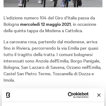
L’edizione numero 104 del Giro d’Italia passa da
Bologna
mercoledì 12 maggio 2021
, in occasione
della quinta tappa da Modena a Cattolica.
La carovana rosa, partendo dal modenese, arriva
fino in Riviera, percorrendo la via Emilia per quasi
tutto il tragitto della tratta. I comuni bolognesi
interessati sono Anzola dell'Emilia, Borgo Panigale,
Bologna, San Lazzaro di Savena, Ozzano nell'Emilia,
Castel San Pietro Terme, Toscanella di Dozza e
Imola.
Particolarmente suggestivo è il passaggio a San
Lazzaro, dove il protagonista è
sicuramente
Lorenzo Fortunato
, ciclista classe