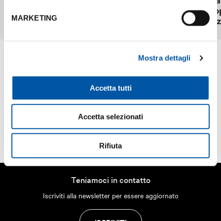
in Italia per lo sviluppo sostenibile nel
2025: to
MARKETING
2026
internaz
Mostra dettagli
Accetta tutti
Accetta selezionati
Rifiuta
Teniamoci in contatto
Iscriviti alla newsletter per essere aggiornato