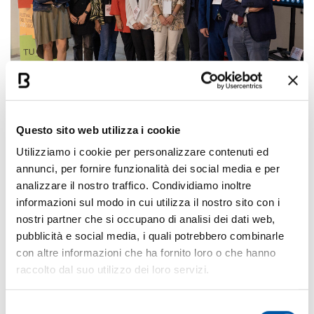
I Comuni Musicali coinvolti saranno impegnati nel
Questo sito web utilizza i cookie
favorire lo sviluppo e la valorizzazione del
Utilizziamo i cookie per personalizzare contenuti ed
patrimonio musicale, contribuendo alla
crescita
annunci, per fornire funzionalità dei social media e per
dell’economia turistico-musicale
, sviluppando
analizzare il nostro traffico. Condividiamo inoltre
progetti innovativi, creativi e sostenibili legati al
informazioni sul modo in cui utilizza il nostro sito con i
patrimonio musicale e al turismo musicale, in una
nostri partner che si occupano di analisi dei dati web,
pubblicità e social media, i quali potrebbero combinarle
logica di networking e capacity building. La rete
con altre informazioni che ha fornito loro o che hanno
permetterà di stimolare un
confronto continuativo
raccolto dal suo utilizzo dei loro servizi.
tra i partner di progetto
, al fine di elaborare
strategie comuni e valorizzare i punti d’eccellenza
Selezione