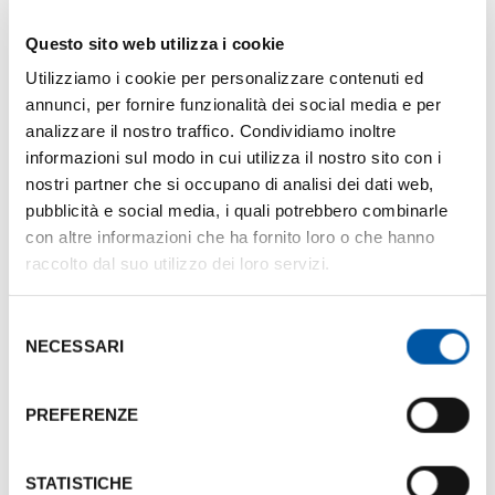
TUDOR
20
3.10
Questo sito web utilizza i cookie
Utilizziamo i cookie per personalizzare contenuti ed
BORBONE
18
3.10
annunci, per fornire funzionalità dei social media e per
analizzare il nostro traffico. Condividiamo inoltre
BONAPARTE
19
3.10
informazioni sul modo in cui utilizza il nostro sito con i
nostri partner che si occupano di analisi dei dati web,
pubblicità e social media, i quali potrebbero combinarle
ASBURGO
24
3.10
con altre informazioni che ha fornito loro o che hanno
raccolto dal suo utilizzo dei loro servizi.
ROMANOV
29
3.10
Selezione
BONAPARTE+BORBONE+TUDOR+STUART
110
3.10
NECESSARI
del
consenso
BONAPARTE+BORBONE+TUDOR
55
3.10
PREFERENZE
BORBONE+TUDOR+STUART
90
3.10
STATISTICHE
BONAPARTE+BORBONE
35
3.10