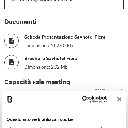
Documenti
Scheda Presentazione Savhotel Fiera
Dimensione:
262.40 Kb
Brochure Savhotel Fiera
Dimensione:
2.02 Mb
Capacità sale meeting
SALA RIUNIONI
SQM
ALTEZZA IN M
TEATRO
FORM
A
72
3,30
70
25
Questo sito web utilizza i cookie