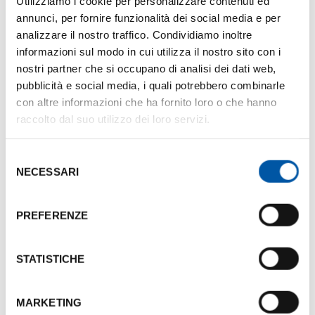
Utilizziamo i cookie per personalizzare contenuti ed
B
24
3,30
20
10
annunci, per fornire funzionalità dei social media e per
analizzare il nostro traffico. Condividiamo inoltre
C
24
3,30
25
10
informazioni sul modo in cui utilizza il nostro sito con i
nostri partner che si occupano di analisi dei dati web,
D
42
3,30
40
22
pubblicità e social media, i quali potrebbero combinarle
con altre informazioni che ha fornito loro o che hanno
A + B
96
3,30
100
30
raccolto dal suo utilizzo dei loro servizi.
B + C
48
3,30
40
22
Selezione
NECESSARI
del
A + B + C
120
3,30
130
42
consenso
PREFERENZE
BOARDROOM
15
3
-
-
STATISTICHE
Photogallery
MARKETING