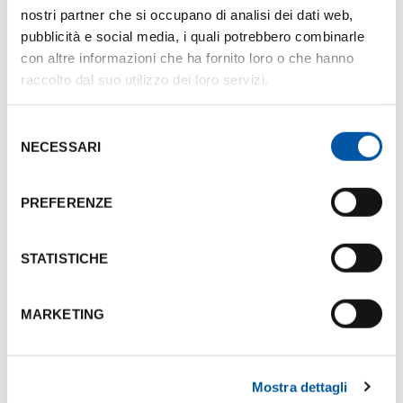
nostri partner che si occupano di analisi dei dati web,
pubblicità e social media, i quali potrebbero combinarle
ARCHIVIO
59,80
4,90
50
-
con altre informazioni che ha fornito loro o che hanno
raccolto dal suo utilizzo dei loro servizi.
ARCHI
60
4,90
15+15
-
Selezione
GALLERIA
38
4,90
25
-
NECESSARI
del
consenso
Photogallery
PREFERENZE
STATISTICHE
MARKETING
Mostra dettagli