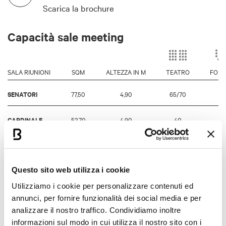
Scarica la brochure
Capacità sale meeting
SALA RIUNIONI
SQM
ALTEZZA IN M
TEATRO
FORM
SENATORI
77,50
4,90
65/70
-
CARDINALE
52,70
4,90
40
-
ALCOVA
48
4,90
30
-
Questo sito web utilizza i cookie
SETTECENTO
73,90
4,90
95/100
3
Utilizziamo i cookie per personalizzare contenuti ed
GRANDUCA
43,5
4,90
35
-
annunci, per fornire funzionalità dei social media e per
analizzare il nostro traffico. Condividiamo inoltre
informazioni sul modo in cui utilizza il nostro sito con i
SPECCHI
52,48
4,90
40
-