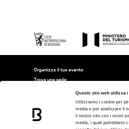
Organizza il tuo evento
Trova una sede
Trova un servizio
Questo sito web utilizza i
Progetto Bologna Ambassador
Utilizziamo i cookie per pe
Join BCB
media e per analizzare il n
il nostro sito con i nostri 
Calendario Eventi
media, i quali potrebbero 
Notizie