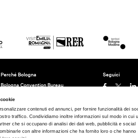
Perché Bologna
Seguici
Bologna Convention Bureau
Partners BCB
 cookie
Come arrivare
Privacy policy
Con
rsonalizzare contenuti ed annunci, per fornire funzionalità dei soc
ostro traffico. Condividiamo inoltre informazioni sul modo in cui u
Teniamoci in contatto
partner che si occupano di analisi dei dati web, pubblicità e social
©
2026 All rights rese
Iscriviti alla newsletter per essere aggiornato
combinarle con altre informazioni che ha fornito loro o che hanno
40124 - Bologna | P.I