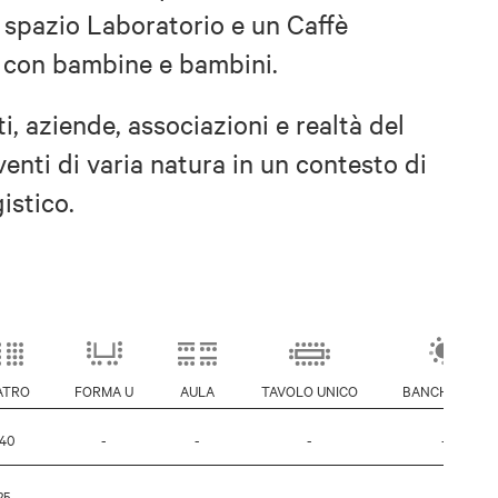
 spazio Laboratorio e un Caffè
ie con bambine e bambini.
ti, aziende, associazioni e realtà del
enti di varia natura in un contesto di
istico.
ATRO
FORMA U
AULA
TAVOLO UNICO
BANCHETTO
140
-
-
-
-
25
-
-
-
-