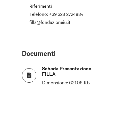
Riferimenti
Telefono:
+39 328 2724884
filla@fondazioneiu.it
Documenti
Scheda Presentazione
FILLA
Dimensione:
631.06 Kb
COCKTAIL
LUCE NATURALE
140
25