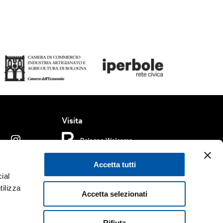
Visita
Accetta tutti
dizioni di Utilizzo
Cookie policy
Accessibilità
ial
tilizza
Accetta selezionati
rved.
Fondazione Bologna Welcome | Piazza del Nettuno, 1,
. e C.F. 04159281205 | REA BO - 573761 |
Telefono
+39 051
Rifiuta