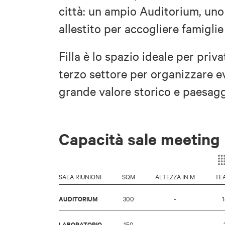
città: un ampio Auditorium, uno
allestito per accogliere famigl
Filla è lo spazio ideale per priva
terzo settore per organizzare ev
grande valore storico e paesagg
Capacità sale meeting
SALA RIUNIONI
SQM
ALTEZZA IN M
TE
AUDITORIUM
300
-
LABORATORIO
150
-