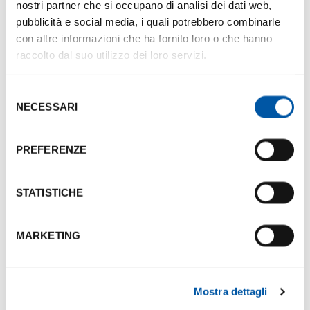
nostri partner che si occupano di analisi dei dati web,
Cognome: Tortato
pubblicità e social media, i quali potrebbero combinarle
Telefono:
3202895473
con altre informazioni che ha fornito loro o che hanno
luigitortato@siproduzioni.it
raccolto dal suo utilizzo dei loro servizi.
Selezione
Documenti
NECESSARI
del
consenso
Scheda Presentazione Si Produzioni
PREFERENZE
Dimensione:
247.28 Kb
Servizi
STATISTICHE
Organizzazione eventi
MARKETING
Realizzazione di format aziendali
Property management
Azioni web organiche
Mostra dettagli
Azioni promozionali e di comunicazione