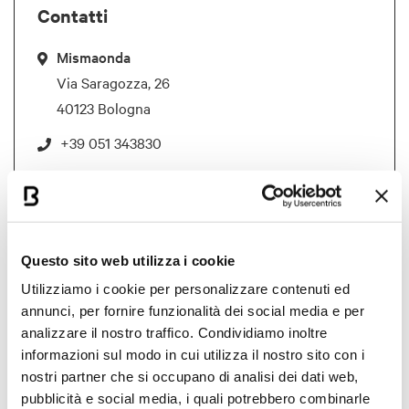
Contatti
Mismaonda
Via Saragozza, 26
40123 Bologna
+39 051 343830
info@mismaonda.eu
Riferimenti
Questo sito web utilizza i cookie
Nome: Valentina
Cognome: Nannetti
Utilizziamo i cookie per personalizzare contenuti ed
annunci, per fornire funzionalità dei social media e per
Telefono:
+39 051 343830 int. 13
analizzare il nostro traffico. Condividiamo inoltre
organizzazione@mismaonda.eu
informazioni sul modo in cui utilizza il nostro sito con i
nostri partner che si occupano di analisi dei dati web,
pubblicità e social media, i quali potrebbero combinarle