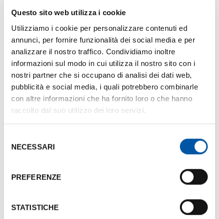
L’Italia sul podio della meeting
Questo sito web utilizza i cookie
industry mondiale
Utilizziamo i cookie per personalizzare contenuti ed
annunci, per fornire funzionalità dei social media e per
analizzare il nostro traffico. Condividiamo inoltre
Allargando lo sguardo al mercato italiano del MICE,
informazioni sul modo in cui utilizza il nostro sito con i
nello scenario internazionale
il Belpaese si
nostri partner che si occupano di analisi dei dati web,
conferma al 2° posto
per numero di eventi nel
pubblicità e social media, i quali potrebbero combinarle
2024, preceduto solo dagli Stati Uniti. Tra le città
con altre informazioni che ha fornito loro o che hanno
italiane con il maggior numero di eventi,
Bologna
raccolto dal suo utilizzo dei loro servizi.
occupa la terza posizione
, dopo Roma e Milano.
Selezione
Già nel 2023, la meeting industry italiana ha
NECESSARI
del
generato 11,7 miliardi di euro, di cui il 76% derivante
consenso
dalla spesa dei partecipanti (alloggio, trasporti,
PREFERENZE
ristorazione) e il 24% dalla spesa per la
realizzazione di congressi ed eventi.
STATISTICHE