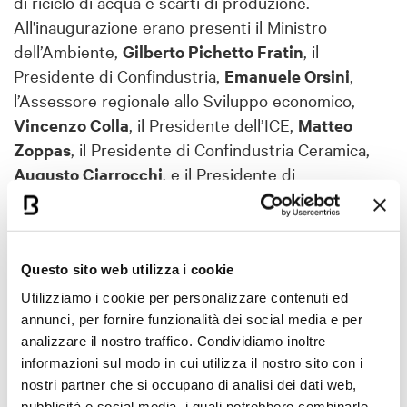
di riciclo di acqua e scarti di produzione.
All'inaugurazione erano presenti il Ministro
dell’Ambiente,
Gilberto Pichetto Fratin
, il
Presidente di Confindustria,
Emanuele Orsini
,
l’Assessore regionale allo Sviluppo economico,
Vincenzo Colla
, il Presidente dell’ICE,
Matteo
Zoppas
, il Presidente di Confindustria Ceramica,
Augusto Ciarrocchi
, e il Presidente di
BolognaFiere,
Gianpiero Calzolari
.
Oltre alla ricca area espositiva, Cersaie offre una
vasta gamma di opportunità formative, con
Questo sito web utilizza i cookie
incontri
,
mostre e convegni
su architettura,
Utilizziamo i cookie per personalizzare contenuti ed
design ed economia. Questi eventi sono pensati
annunci, per fornire funzionalità dei social media e per
per tutte le diverse categorie di professionisti che
analizzare il nostro traffico. Condividiamo inoltre
partecipano alla fiera: architetti, progettisti,
informazioni sul modo in cui utilizza il nostro sito con i
contractors, rivenditori, posatori, arredatori e
nostri partner che si occupano di analisi dei dati web,
pubblicità e social media, i quali potrebbero combinarle