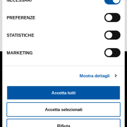
del
consenso
PREFERENZE
STATISTICHE
MARKETING
Teniamoci in contatto
Iscriviti alla newsletter per essere aggiornato
Mostra dettagli
ISCRIVITI
Accetta tutti
Accetta selezionati
Organizza il tuo evento
Perché Bologna
Trova una sede
Bologna Convention Bureau
Rifiuta