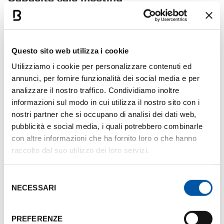
SALA RIUNIONI
SQM
ALTEZZA IN M
TEATRO
FORM
Questo sito web utilizza i cookie
SALA DEL
113
6,32
100
-
PAPA
Utilizziamo i cookie per personalizzare contenuti ed
annunci, per fornire funzionalità dei social media e per
analizzare il nostro traffico. Condividiamo inoltre
Photogallery
informazioni sul modo in cui utilizza il nostro sito con i
nostri partner che si occupano di analisi dei dati web,
pubblicità e social media, i quali potrebbero combinarle
con altre informazioni che ha fornito loro o che hanno
raccolto dal suo utilizzo dei loro servizi.
Selezione
NECESSARI
del
consenso
PREFERENZE