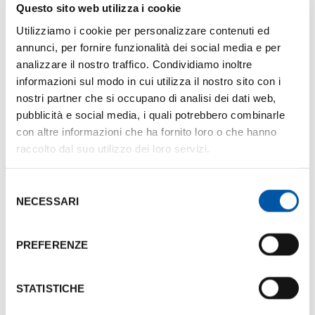
Questo sito web utilizza i cookie
Scheda Presentazione I'Meetaly
Utilizziamo i cookie per personalizzare contenuti ed
Dimensione:
148.84 Kb
annunci, per fornire funzionalità dei social media e per
analizzare il nostro traffico. Condividiamo inoltre
Scarica la brochure
informazioni sul modo in cui utilizza il nostro sito con i
nostri partner che si occupano di analisi dei dati web,
Servizi
pubblicità e social media, i quali potrebbero combinarle
Gestione e coordinamento delle sedi dell’evento e
con altre informazioni che ha fornito loro o che hanno
raccolto dal suo utilizzo dei loro servizi.
del/degli hotel
Gestione e sviluppo del bilancio dell’evento
Selezione
Negoziazione e gestione di sponsorizzazioni ed
NECESSARI
del
espositori
consenso
Coordinamento dei relatori
PREFERENZE
Elaborazione e gestione abstract
Gestione registrazioni e supervisione in loco
Marketing e promozione
STATISTICHE
Sviluppo del sito web dell’evento