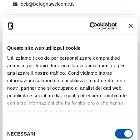
bcb@bolognawelcome.it
Questo sito web utilizza i cookie
Il nostro team
Utilizziamo i cookie per personalizzare contenuti ed
annunci, per fornire funzionalità dei social media e per
analizzare il nostro traffico. Condividiamo inoltre
Anna Bettelli
informazioni sul modo in cui utilizza il nostro sito con i
Bureau Manager
nostri partner che si occupano di analisi dei dati web,
abettelli@bolognawelcome.it
pubblicità e social media, i quali potrebbero combinarle
+39 051 65 83 120
con altre informazioni che ha fornito loro o che hanno
raccolto dal suo utilizzo dei loro servizi.
Gennaro Tozzi
Communication
Selezione
gtozzi@bolognawelcome.it
NECESSARI
del