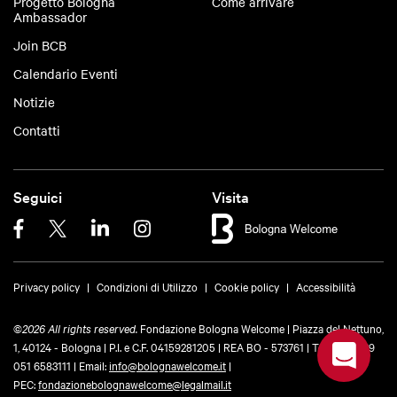
Progetto Bologna
Come arrivare
Ambassador
Join BCB
Calendario Eventi
Notizie
Contatti
Seguici
Visita
Privacy policy
Condizioni di Utilizzo
Cookie policy
Accessibilità
©
2026 All rights reserved.
Fondazione Bologna Welcome | Piazza del Nettuno,
1, 40124 - Bologna | P.I. e C.F. 04159281205 | REA BO - 573761 |
Telefono
+39
051 6583111
| Email:
info@bolognawelcome.it
|
PEC:
fondazionebolognawelcome@legalmail.it